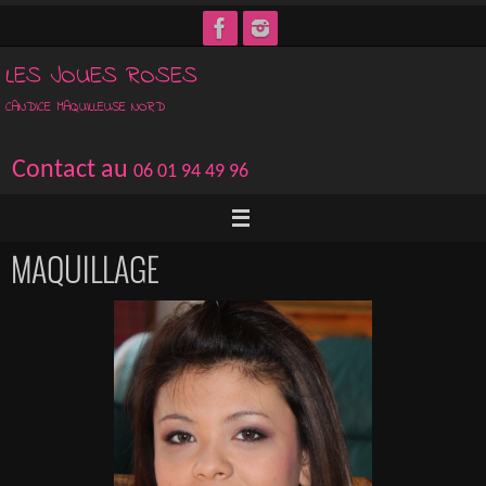
Passer
vers
LES JOUES ROSES
le
contenu
CANDICE MAQUILLEUSE NORD
Contact au
06 01 94 49 96
MAQUILLAGE