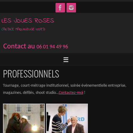
Passer
vers
LES JOUES ROSES
le
contenu
CANDICE MAQUILLEUSE NORD
Contact au
06 01 94 49 96
PROFESSIONNELS
Tournage, court-métrage institutionnel, soirée événementielle entreprise,
magazines, défilés, shoot studio…
Contactez-moi
!